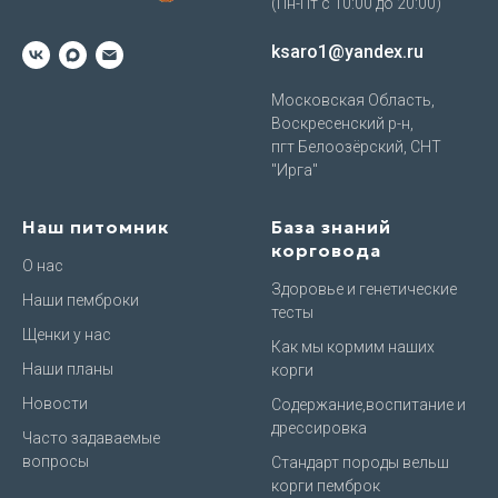
(Пн-Пт с 10:00 до 20:00)
ksaro1@yandex.ru
Московская Область,
Воскресенский р-н,
пгт Белоозёрский, СНТ
"Ирга"
Наш питомник
База знаний
корговода
О нас
Здоровье и генетические
Наши пемброки
тесты
Щенки у нас
Как мы кормим наших
Наши планы
корги
Новости
Содержание,воспитание и
дрессировка
Часто задаваемые
вопросы
Стандарт породы вельш
корги пемброк