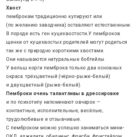
Хвост
пемброкам традиционно купируют или
(по желанию заводчика) оставляют естественным.
В породе есть ген куцехвостости
.
У
пемброков
щенки от куцехвостых родителей могут родиться
так же с природно короткими хвостами.
Они называются натуральные бобтейлы.
У вельш корги пемброка только два основных
окраса: трёхцветный (чёрно-рыже-белый)
и двухцветный (рыже-белый).
Пемброки очень талантливы в дрессировке
и по психотипу напоминают овчарок —
контактные, исполнительные, весёлые,
трудолюбивые и отзывчивые.
С пемброком можно успешно заниматься мини-
ОКД, аджилити, обидиенс, фрисби, фристайлом