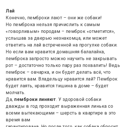
Лай
Конечно, пемброки лают – они же собаки!
Но пемброка нельзя причислить к самым
«говорливым» породам – пемброк «отметится»,
услышав за дверью незнакомца, или может
ответить на лай встреченной на прогулке собаки.
Но если вам нравится домашняя балалайка,
пемброка запросто можно научить не закрывать
рот – достаточно только пару раз похвалить! Ведь
пемброк – овчарка, и он будет делать всё, что
нравится вам. Владельцу нравится лай? Пемброк
будет лаять, нравится тишина в доме – будет
молчать.
Да,
пемброки линяют
. У здоровой собаки
дважды в год проходит выраженная линька со
всеми вытекающими – шерсть в квартире в это
время вам
гарантирована. Но после того, как собака сбросит