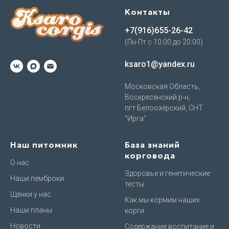
Контакты
+7(916)655-26-42
(Пн-Пт с 10:00 до 20:00)
ksaro1@yandex.ru
Московская Область,
Воскресенский р-н,
пгт Белоозёрский, СНТ
"Ирга"
Наш питомник
База знаний
корговода
О нас
Здоровье и генетические
Наши пемброки
тесты
Щенки у нас
Как мы кормим наших
Наши планы
корги
Новости
Содержание,воспитание и