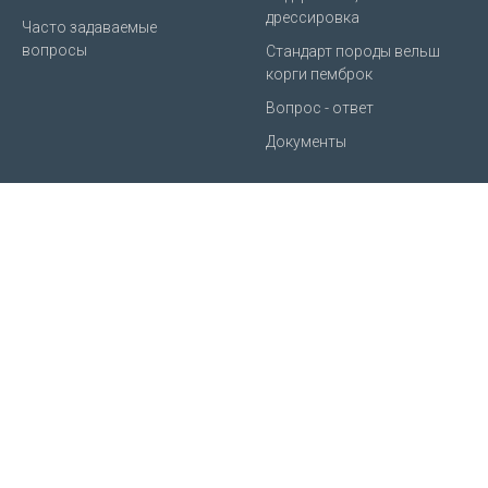
дрессировка
Часто задаваемые
вопросы
Стандарт породы вельш
корги пемброк
Вопрос - ответ
Документы
© 2010 | 2025 Питомник вельш корги пемброк "Из Ксаро
Честная игра". Все права защищены.