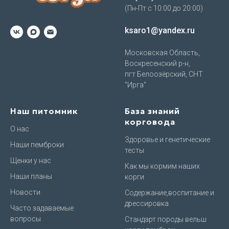
(Пн-Пт с 10:00 до 20:00)
ksaro1@yandex.ru
Московская Область,
Воскресенский р-н,
пгт Белоозёрский, СНТ
"Ирга"
Наш питомник
База знаний
корговода
О нас
Здоровье и генетические
Наши пемброки
тесты
Щенки у нас
Как мы кормим наших
Наши планы
корги
Новости
Содержание,воспитание и
дрессировка
Часто задаваемые
вопросы
Стандарт породы вельш