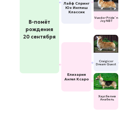
Лайф Спринг
Юз Инглиш
Классик
Vuedor Pride`n
В-помёт
Joy NBT
рождения
20 сентября
Craigicor
Dream Quest
Елизария
Ангел Ксаро
Хаусбелив
Анабель