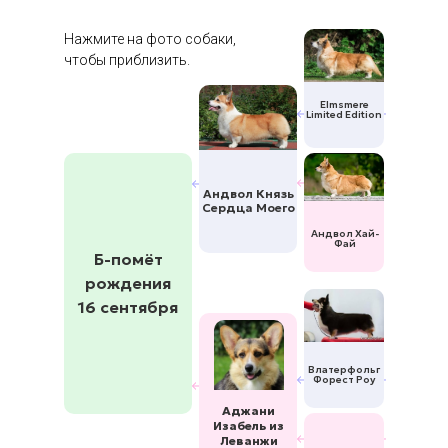
Нажмите на фото собаки,
чтобы приблизить.
Elmsmere
Limited Edition
Андвол Князь
Сердца Моего
Андвол Хай-
Фай
Б-помёт
рождения
16 сентября
Влатерфольг
Форест Роу
Аджани
Изабель из
Леванжи