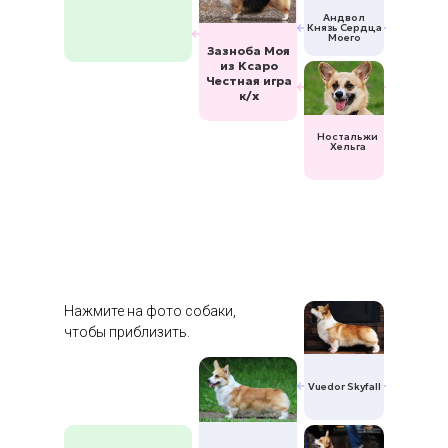
Андвол
Князь Сердца
Моего
Зазноба Моя
из Ксаро
Честная игра
к/х
Ностальжи
Хельга
Нажмите на фото собаки,
чтобы приблизить.
Vuedor Skyfall