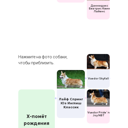
Даннидакс
Беатрис Квин
Лайенс
Нажмите на фото собаки,
чтобы приблизить.
Vuedor Skyfall
Лайф Спринг
Юз Инглиш
Классик
Vuedor Pride`n
Х-помёт
Joy NBT
рождения