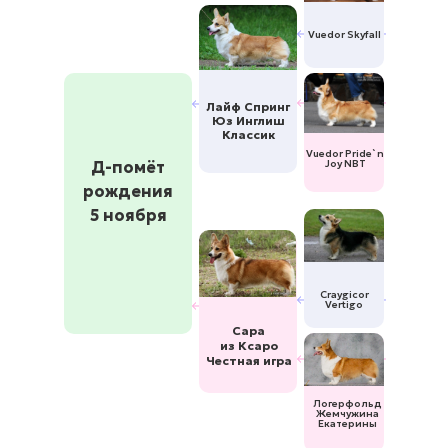
Vuedor Skyfall
Лайф Спринг
Юз Инглиш
Классик
Vuedor Pride`n
Д-помёт
Joy NBT
рождения
5 ноября
Craygicor
Vertigo
Сара
из Ксаро
Честная игра
Логерфольд
Жемчужина
Екатерины