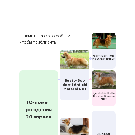
Нажмите на фото собаки,
чтобы приблизить.
Garnfach Top
Notch at Ermyn
Beato-Bob
de gli Antichi
Molossi NBT
Lyselotte Delle
Dodici Querce
NBT
Ю-помёт
рождения
20 апреля
Андвол