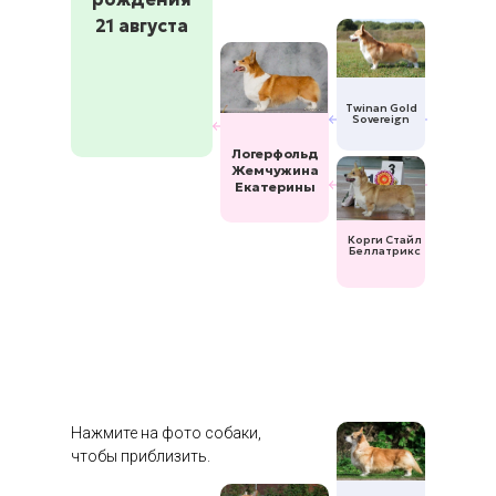
21 августа
Twinan Gold
Sovereign
Логерфольд
Жемчужина
Екатерины
Корги Стайл
Беллатрикс
Нажмите на фото собаки,
чтобы приблизить.