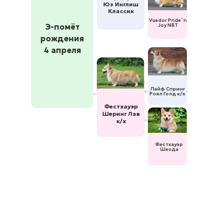
Юз Инглиш
Классик
Vuedor Pride`n
Э-помёт
Joy NBT
рождения
4 апреля
Лайф Спринг
Роял Голд к/х
Фестхауэр
Шеринг Лав
к/х
Фестхауэр
Шкода