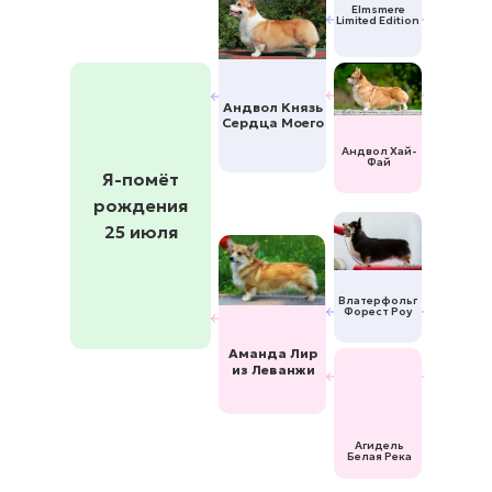
Elmsmere
Limited Edition
Андвол Князь
Сердца Моего
Андвол Хай-
Фай
Я-помёт
рождения
25 июля
Влатерфольг
Форест Роу
Аманда Лир
из Леванжи
Агидель
Белая Река