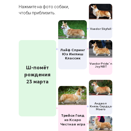
Нажмите на фото собаки,
чтобы приблизить.
Vuedor Skyfall
Лайф Спринг
Юз Инглиш
Классик
Vuedor Pride`n
Ш-помёт
Joy NBT
рождения
23 марта
Андвол
Князь Сердца
Моего
Трейси Голд
из Ксаро
Честная игра