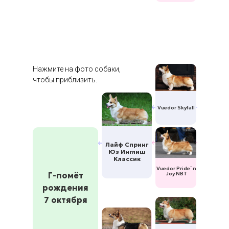
Нажмите на фото собаки,
чтобы приблизить.
Vuedor Skyfall
Лайф Спринг
Юз Инглиш
Классик
Vuedor Pride`n
Г-помёт
Joy NBT
рождения
7 октября