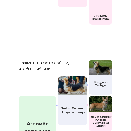
Агидель
Белая Река
Нажмите на фото собаки,
чтобы приблизить.
Craigycor
Vertigo
Лайф Спринг
Шоустоппер
Лайф Спринг
Юнона
А-помёт
Бьютифул
Дрим
рождения