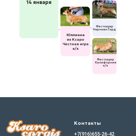
14 января
Фестхауэр
Нарниан Гард
Юллиана
из Ксаро
Честная игра
к/х
Фестхауэр
Калифорния
к/х
Контакты
+7(916)655-26-42