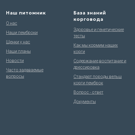
Наш питомник
База знаний
корговода
О нас
Здоровье и генетические
Наши пемброки
тесты
Щенки у нас
Как мы кормим наших
Наши планы
корги
Новости
Содержание,воспитание и
дрессировка
Часто задаваемые
вопросы
Стандарт породы вельш
корги пемброк
Вопрос - ответ
Документы