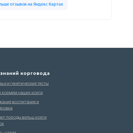
 знаний корговода
ье и генетические тесты
ы кормим наших корги
жание,воспитание и
ировка
арт породы вельш корги
ок
 - ответ