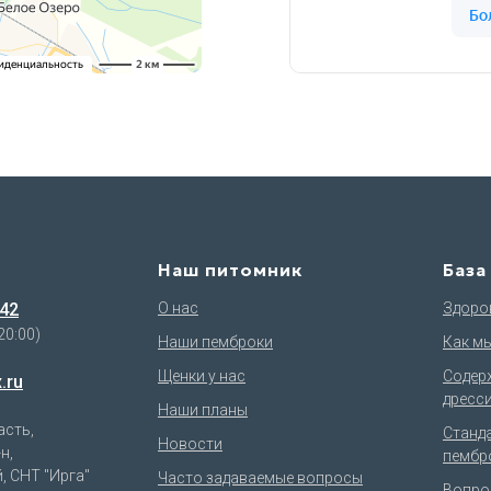
Наш питомник
База
-42
О нас
Здоров
20:00)
Наши пемброки
Как м
Щенки у нас
Содер
.ru
дресс
Наши планы
асть,
Станд
Новости
н,
пембр
, СНТ "Ирга"
Часто задаваемые вопросы
Вопрос