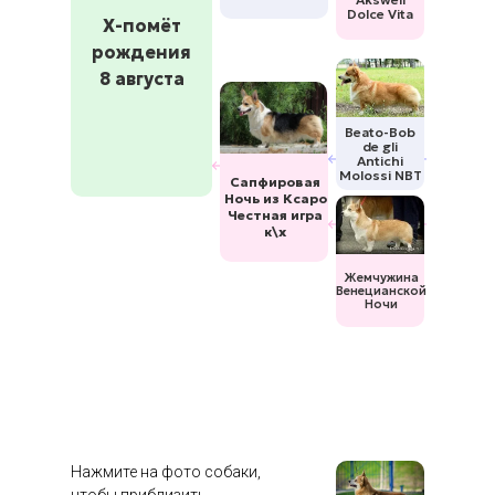
Dolce Vita
Х-помёт
рождения
8 августа
Beato-Bob
de gli
Antichi
Molossi NBT
Сапфировая
Ночь из Ксаро
Честная игра
к\х
Жемчужина
Венецианской
Ночи
Нажмите на фото собаки,
чтобы приблизить.