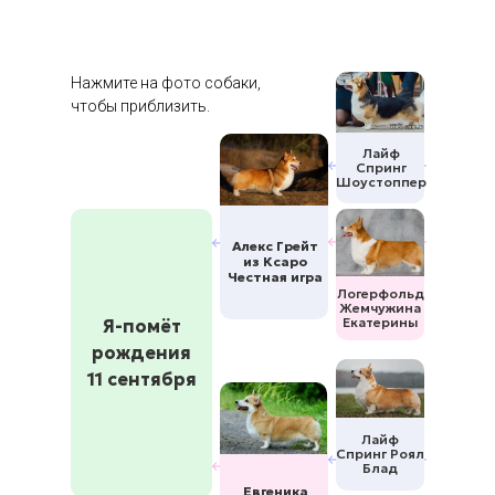
Нажмите на фото собаки,
чтобы приблизить.
Лайф
Спринг
Шоустоппер
Алекс Грейт
из Ксаро
Честная игра
Логерфольд
Жемчужина
Екатерины
Я-помёт
рождения
11 сентября
Лайф
Спринг Роял
Блад
Евгеника