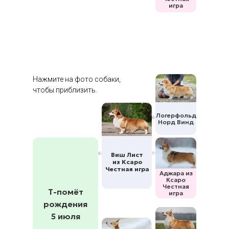
игра
Нажмите на фото собаки,
чтобы приблизить.
Логерфольд
Норд Винд
Виш Лист
из Ксаро
Честная игра
Аджара из
Ксаро
Честная
Т-помёт
игра
рождения
5 июля