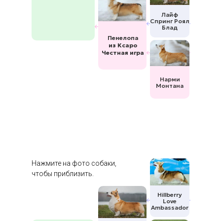
Лайф
Спринг Роял
Блад
Пенелопа
из Ксаро
Честная игра
Нарми
Монтана
Нажмите на фото собаки,
чтобы приблизить.
Hillberry
Love
Ambassador