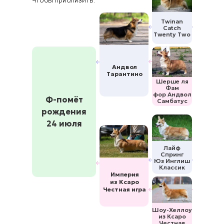
Twinan
Catch
Twenty Two
Андвол
Тарантино
Шерше ля
Фам
фор Андвол
Ф-помёт
Самбатус
рождения
24 июля
Лайф
Спринг
Юз Инглиш
Классик
Империя
из Ксаро
Честная игра
Шоу-Хеллоу
из Ксаро
Честная