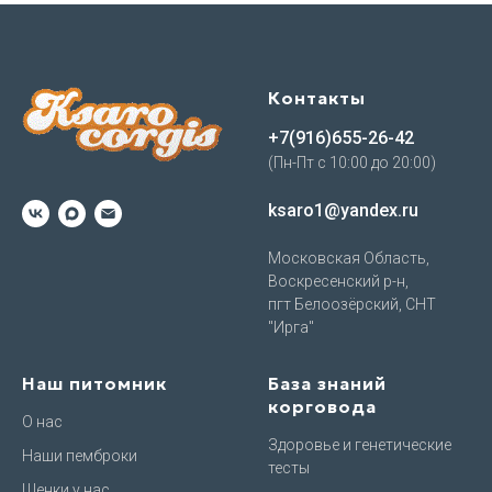
Контакты
+7(916)655-26-42
(Пн-Пт с 10:00 до 20:00)
ksaro1@yandex.ru
Московская Область,
Воскресенский р-н,
пгт Белоозёрский, СНТ
"Ирга"
Наш питомник
База знаний
корговода
О нас
Здоровье и генетические
Наши пемброки
тесты
Щенки у нас