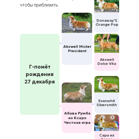
чтобы приблизить.
Donaway'S
Orange Pop
Akswell Mister
President
Akswell
Dolce Vita
Г-помёт
рождения
27 декабря
Evanwhit
Silversmith
Абава Румба
из Ксаро
Честная игра
Сара из