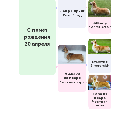
Лайф Спринг
Роял Блад
Hillberry
Secret Affair
С-помёт
рождения
20 апреля
Evanwhit
Silversmith
Аджара
из Ксаро
Честная игра
Сара из
Ксаро
Честная
игра