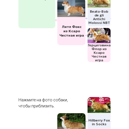
Beato-Bob
de gli
Antichi
Molossi NBT
Литл Фокс
из Ксаро
Честная игра
Герцеговина
Флор из
Ксаро
Честная
игра
Нажмите на фото собаки,
чтобы приблизить.
Hillberry Fox
in Socks