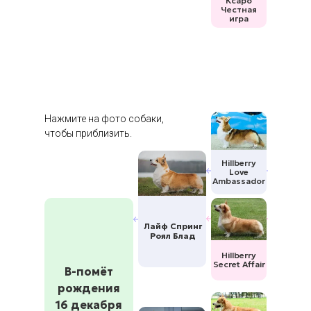
Ксаро
Честная
игра
Нажмите на фото собаки,
чтобы приблизить.
Hillberry
Love
Ambassador
Лайф Спринг
Роял Блад
Hillberry
Secret Affair
В-помёт
рождения
16 декабря