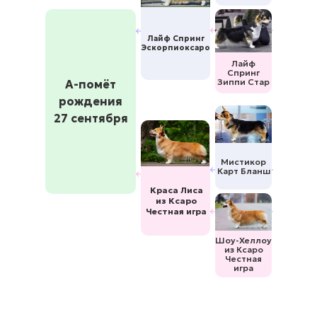
Лайф Спринг
Эскорпиоксаро
Лайф
Спринг
Зиппи Стар
А-помёт
рождения
27 сентября
Мистикор
Карт Бланш
Краса Лиса
из Ксаро
Честная игра
Шоу-Хеллоу
из Ксаро
Честная
игра