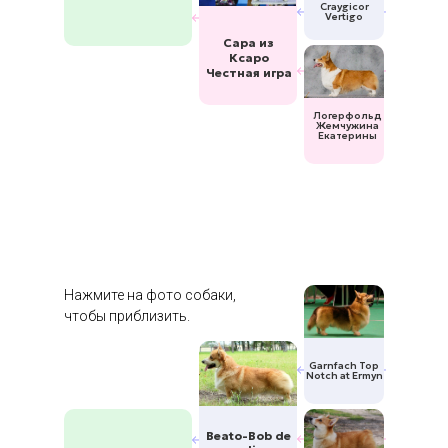
Craygicor
Vertigo
Сара из
Ксаро
Честная игра
Логерфольд
Жемчужина
Екатерины
Нажмите на фото собаки,
чтобы приблизить.
Garnfach Top
Notch at Ermyn
Beato-Bob de