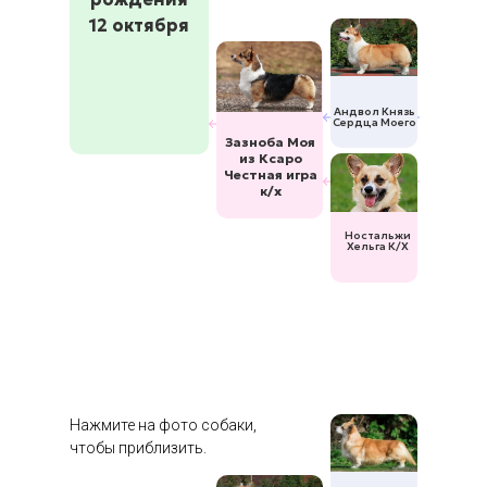
12 октября
Андвол Князь
Сердца Моего
Зазноба Моя
из Ксаро
Честная игра
к/х
Ностальжи
Хельга К/Х
Нажмите на фото собаки,
чтобы приблизить.