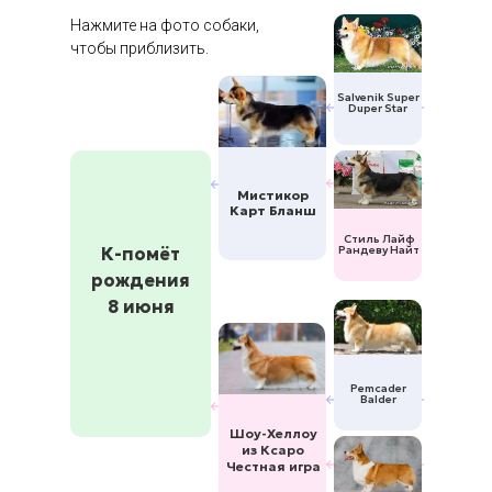
Нажмите на фото собаки,
чтобы приблизить.
Salvenik Super
Duper Star
Мистикор
Карт Бланш
Стиль Лайф
К-помёт
Рандеву Найт
рождения
8 июня
Pemcader
Balder
Шоу-Хеллоу
из Ксаро
Честная игра