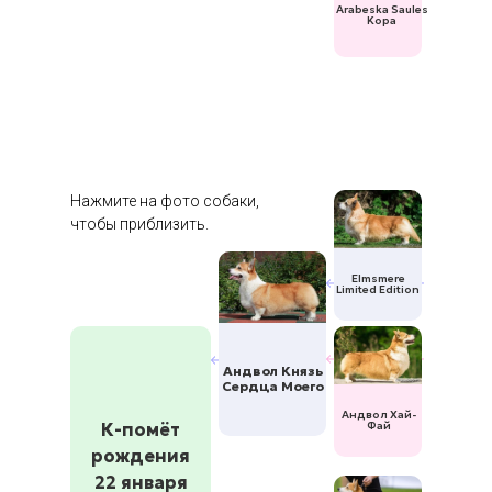
Arabeska Saules
Kopa
Нажмите на фото собаки,
чтобы приблизить.
Elmsmere
Limited Edition
Андвол Князь
Сердца Моего
Андвол Хай-
К-помёт
Фай
рождения
22 января