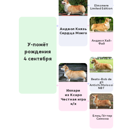
Elmsmere
Limited Edition
Андвол Князь
Сердца Моего
Андвол Хай-
У-помёт
Фай
рождения
4 сентября
Beato-Bob de
gli
Antichi Molossi
NBT
Иллари
из Ксаро
Честная игра
к/х
Блиц Гёттер
Симона