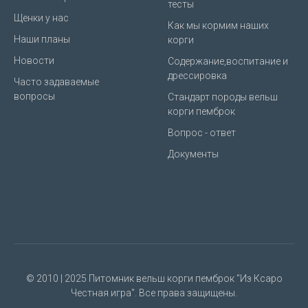
тесты
Щенки у нас
Как мы кормим наших
Наши планы
корги
Новости
Содержание,воспитание и
дрессировка
Часто задаваемые
вопросы
Стандарт породы вельш
корги пемброк
Вопрос - ответ
Документы
© 2010 | 2025 Питомник вельш корги пемброк "Из Ксаро
Честная игра". Все права защищены.