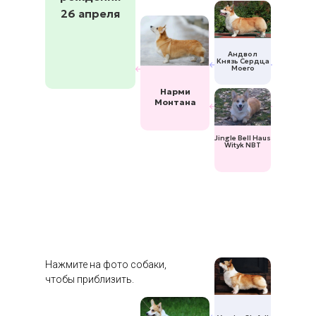
26 апреля
Андвол
Князь Сердца
Моего
Нарми
Монтана
Jingle Bell Haus
Wityk NBT
Нажмите на фото собаки,
чтобы приблизить.