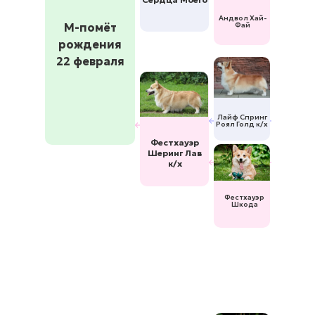
Андвол Хай-
М-помёт
Фай
рождения
22 февраля
Лайф Спринг
Роял Голд к/х
Фестхауэр
Шеринг Лав
к/х
Фестхауэр
Шкода