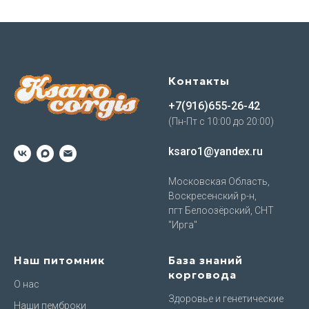
Контакты
+7(916)655-26-42
(Пн-Пт с 10:00 до 20:00)
ksaro1@yandex.ru
Московская Область,
Воскресенский р-н,
пгт Белоозёрский, СНТ
"Ирга"
Наш питомник
База знаний
корговода
О нас
Здоровье и генетические
Наши пемброки