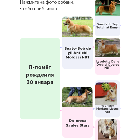
Нажмите на фото собаки,
чтобы приблизить.
Garnfach Top
Notch at Ermyn
Beato-Bob de
gli Antichi
Molossi NBT
Lyselotte Delle
Dodici Querce
Л-помёт
NBT
рождения
30 января
Wonder
Medaus Lietus
nbt
Doloresa
Saules Stars