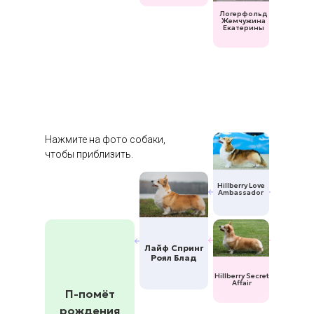
Логерфольд
Жемчужина
Екатерины
Нажмите на фото собаки,
чтобы приблизить.
Hillberry Love
Ambassador
Лайф Спринг
Роял Блад
Hillberry Secret
Affair
П-помёт
рождения