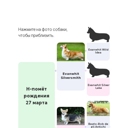
Нажмите на фото собаки,
чтобы приблизить.
Evanwhit Wild
Idea
Evanwhit
Silversmith
Evanwhit Silver
Н-помёт
Lake
рождения
27 марта
Beato-Bob de
gli Antichi