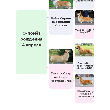
Vuedor Skyfall
Лайф Спринг
Юз Инглиш
Классик
Vuedor Pride`n
О-помёт
Joy NBT
рождения
4 апреля
Beato-Bob
de gli Antichi
Molossi NBT
Тахари Стар
из Ксаро
Честная игра
Шоу-Хеллоу
из Ксаро
Честная игра