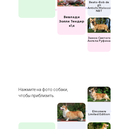
Beato-Bob de
gli
Antichi Molossi
NBT
Вевлади
Золли Тендер
к\х
Замок Святого
Ангела Руфина
Нажмите на фото собаки,
чтобы приблизить.
Elmsmere
Limited Edition