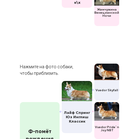
к\х
Жемчужина
Венецианской
Ночи
Нажмите на фото собаки,
чтобы приблизить.
Vuedor Skyfall
Лайф Спринг
Юз Инглиш
Классик
Vuedor Pride`n
Ф-помёт
Joy NBT
рождения