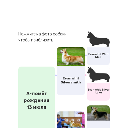
Нажмите на фото собаки,
чтобы приблизить.
Evanwhit Wild
Idea
Evanwhit
Silversmith
Evanwhit Silver
А-помёт
Lake
рождения
13 июля