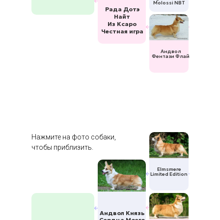
Molossi NBT
Рада Дотэ
Найт
Из Ксаро
Честная игра
Андвол
Фентази Флай
Нажмите на фото собаки,
чтобы приблизить.
Elmsmere
Limited Edition
Андвол Князь
Сердца Моего