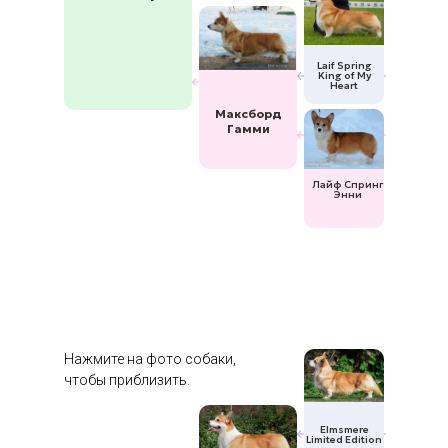
Laif Spring
King of My
Heart
Максборд
Гамми
Лайф Спринг
Энни
Нажмите на фото собаки,
чтобы приблизить.
Elmsmere
Limited Edition