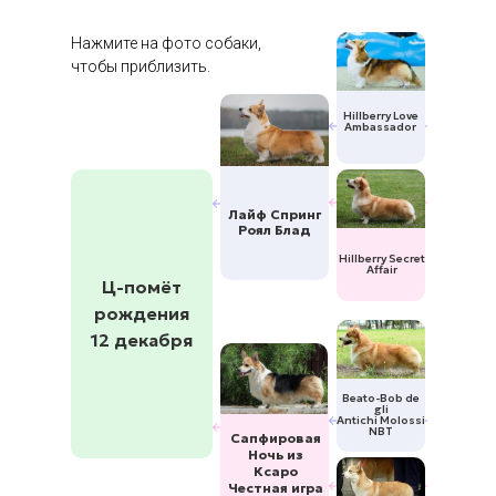
Нажмите на фото собаки,
чтобы приблизить.
Hillberry Love
Ambassador
Лайф Спринг
Роял Блад
Hillberry Secret
Affair
Ц-помёт
рождения
12 декабря
Beato-Bob de
gli
Antichi Molossi
NBT
Сапфировая
Ночь из
Ксаро
Честная игра