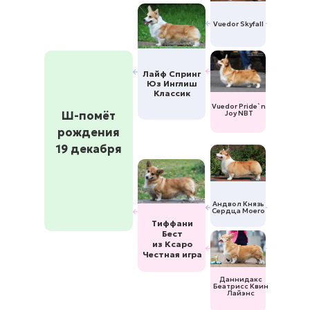
Vuedor Skyfall
Лайф Спринг
Юз Инглиш
Классик
Vuedor Pride`n
Ш-помёт
Joy NBT
рождения
19 декабря
Андвол Князь
Сердца Моего
Тиффани
Бест
из Ксаро
Честная игра
Даннидакс
Беатрисс Квин
Лайэнс