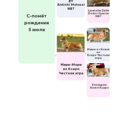
gli
Antichi Molossi
NBT
Lyselotte Delle
Dodici Querce
С-помёт
NBT
рождения
5 июля
Изюм от Князя
из
Ксаро Честная
игра
Мэри-Мари
из Ксаро
Честная игра
Елизария
Ангел Ксаро