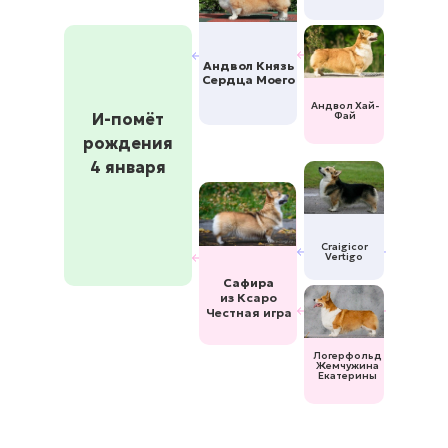
Андвол Князь
Сердца Моего
Андвол Хай-
И-помёт
Фай
рождения
4 января
Craigicor
Vertigo
Сафира
из Ксаро
Честная игра
Логерфольд
Жемчужина
Екатерины