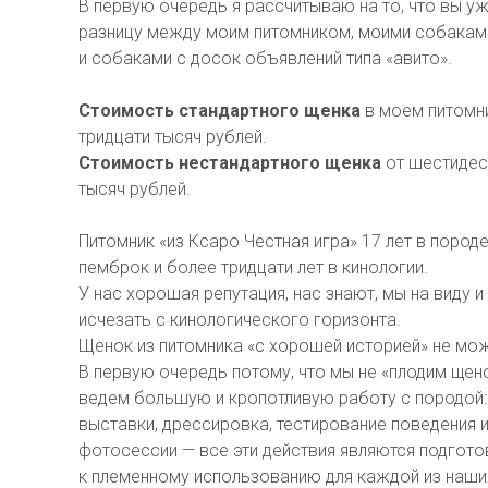
В первую очередь я рассчитываю на то, что вы уж
разницу между моим питомником, моими собакам
и собаками с досок объявлений типа «авито».
Стоимость стандартного щенка
в моем питомни
тридцати тысяч рублей.
Стоимость нестандартного щенка
от шестидес
тысяч рублей.
Питомник «из Ксаро Честная игра» 17 лет в пород
пемброк и более тридцати лет в кинологии.
У нас хорошая репутация, нас знают, мы на виду и
исчезать с кинологического горизонта.
Щенок из питомника «с хорошей историей» не мо
В первую очередь потому, что мы не «плодим щен
ведем большую и кропотливую работу с породой:
выставки, дрессировка, тестирование поведения 
фотосессии — все эти действия являются подгото
к племенному использованию для каждой из наши