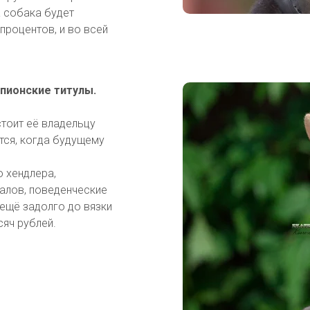
а собака будет
процентов, и во всей
пионские титулы.
тоит её владельцу
тся, когда будущему
о хендлера,
алов, поведенческие
 ещё задолго до вязки
сяч рублей.