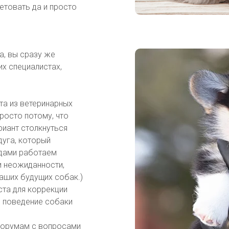
етовать да и просто
а, вы сразу же
их специалистах,
та из ветеринарных
росто потому, что
риант столкнуться
дуга, который
одами работаем
и неожиданности,
аших будущих собак.)
ста для коррекции
ь поведение собаки
 форумам с вопросами