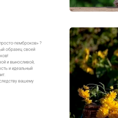
«просто-пемброков» ?
ный образец своей
ков!
ой и выносливой,
ость и идеальный
ит.
аследству вашему