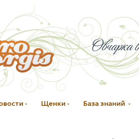
Овчарка в
овости
Щенки
База знаний