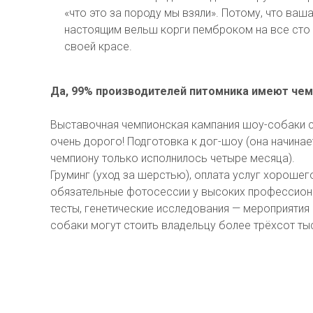
«что это за породу мы взяли». Потому, что ваш
настоящим вельш корги пемброком на все сто 
своей красе.
Да, 99% производителей питомника имеют чем
Выставочная чемпионская кампания шоу-собаки с
очень дорого! Подготовка к дог-шоу (она начинае
чемпиону только исполнилось четыре месяца).
Груминг (уход за шерстью), оплата услуг хорошег
обязательные фотосессии у высоких профессион
тесты, генетические исследования — мероприятия
собаки могут стоить владельцу более трёхсот ты