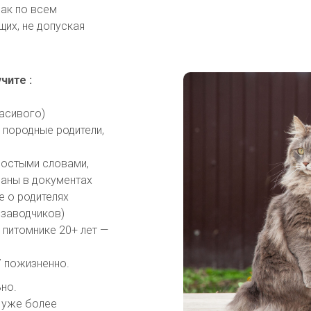
бак по всем
их, не допуская
чите :
асивого)
 породные родители,
ростыми словами,
заны в документах
е о родителях
 заводчиков)
 питомнике 20+ лет —
 пожизненно.
ьно.
 уже более