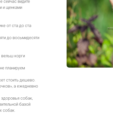
е сейчас видите
и и щенками
ке от ста до ста
яти до восьмидесяти
е вельш корги
 не планируем
жет стоить дешево.
очков», а ежедневно
и здоровья собак,
вительной базой
х собак.