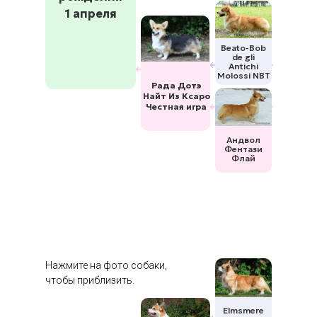
1 апреля
Beato-Bob
de gli
Antichi
Molossi NBT
Рада Дотэ
Найт Из Ксаро
Честная игра
Андвол
Фентази
Флай
Нажмите на фото собаки,
чтобы приблизить.
Elmsmere