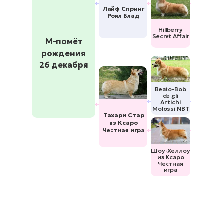
Лайф Спринг
Роял Блад
Hillberry
Secret Affair
М-помёт
рождения
26 декабря
Beato-Bob
de gli
Antichi
Molossi NBT
Тахари Стар
из Ксаро
Честная игра
Шоу-Хеллоу
из Ксаро
Честная
игра