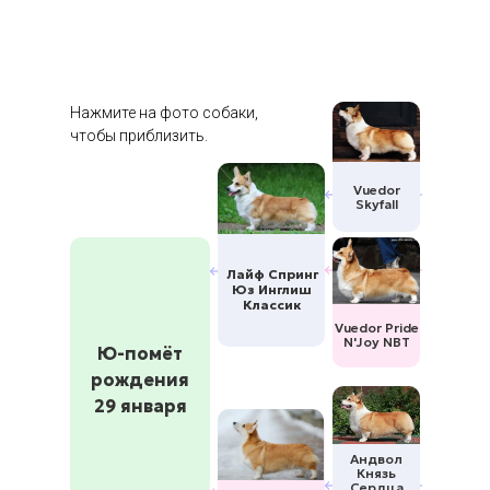
Нажмите на фото собаки,
чтобы приблизить.
Vuedor
Skyfall
Лайф Спринг
Юз Инглиш
Классик
Vuedor Pride
N'Joy NBT
Ю-помёт
рождения
29 января
Андвол
Князь
Сердца