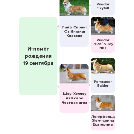
Vuedor
Skyfall
Лайф Спринг
Юз Инглиш
Классик
Vuedor
Pride`n Joy
NBT
И-помёт
рождения
19 сентября
Pemcader
Balder
Шоу-Хеллоу
из Ксаро
Честная игра
Логерфольд
Жемчужина
Екатерины