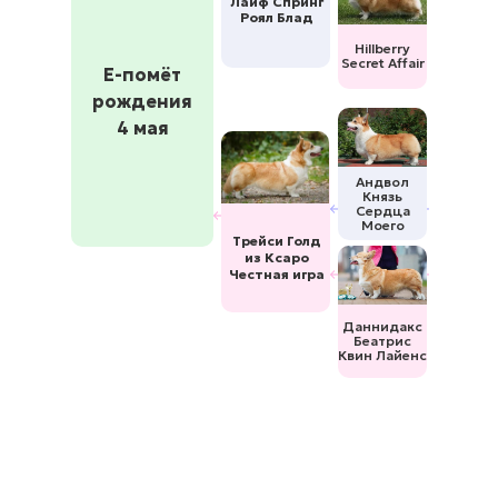
Лайф Спринг
Роял Блад
Hillberry
Secret Affair
Е-помёт
рождения
4 мая
Андвол
Князь
Сердца
Моего
Трейси Голд
из Ксаро
Честная игра
Даннидакс
Беатрис
Квин Лайенс