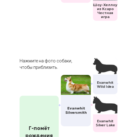
Шоу-Хеллоу
из Ксаро
Честная
игра
Нажмите на фото собаки,
чтобы приблизить.
Evanwhit
Wild Idea
Evanwhit
Silversmith
Evanwhit
Silver Lake
Г-помёт
рождения