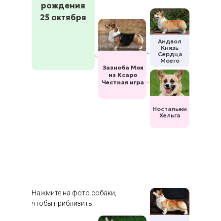
рождения
25 октября
Андвол
Князь
Сердца
Моего
Зазноба Моя
из Ксаро
Честная игра
Ностальжи
Хельга
Нажмите на фото собаки,
чтобы приблизить.