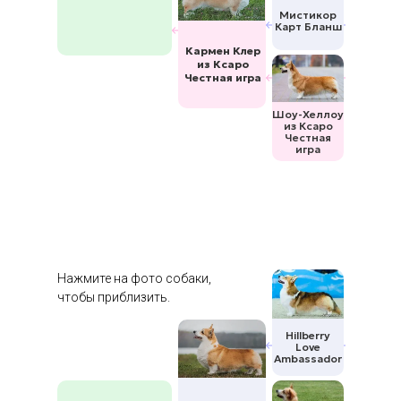
Мистикор
Карт Бланш
Кармен Клер
из Ксаро
Честная игра
Шоу-Хеллоу
из Ксаро
Честная
игра
Нажмите на фото собаки,
чтобы приблизить.
Hillberry
Love
Ambassador