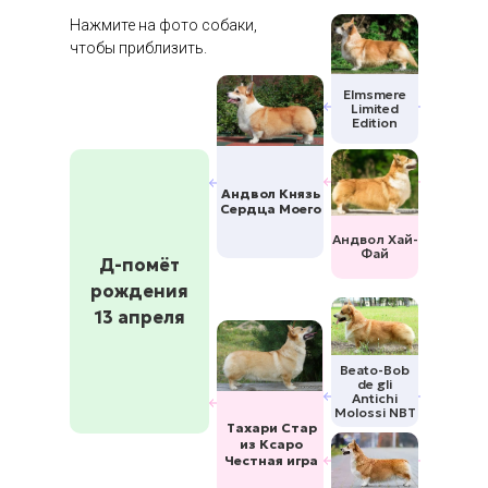
Нажмите на фото собаки,
чтобы приблизить.
Elmsmere
Limited
Edition
Андвол Князь
Сердца Моего
Андвол Хай-
Фай
Д-помёт
рождения
13 апреля
Beato-Bob
de gli
Antichi
Molossi NBT
Тахари Стар
из Ксаро
Честная игра