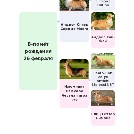
Limited
Edition
Андвол Князь
Сердца Моего
Андвол Хай-
Фай
В-помёт
рождения
26 февраля
Beato-Bob
de gli
Antichi
Molossi NBT
Изюминка
из Ксаро
Честная игра
к/х
Блиц Гёттер
Симона