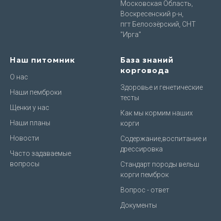
Московская Область,
Воскресенский р-н,
пгт Белоозёрский, СНТ
"Ирга"
Наш питомник
База знаний
корговода
О нас
Здоровье и генетические
Наши пемброки
тесты
Щенки у нас
Как мы кормим наших
Наши планы
корги
Новости
Содержание,воспитание и
дрессировка
Часто задаваемые
вопросы
Стандарт породы вельш
корги пемброк
Вопрос - ответ
Документы