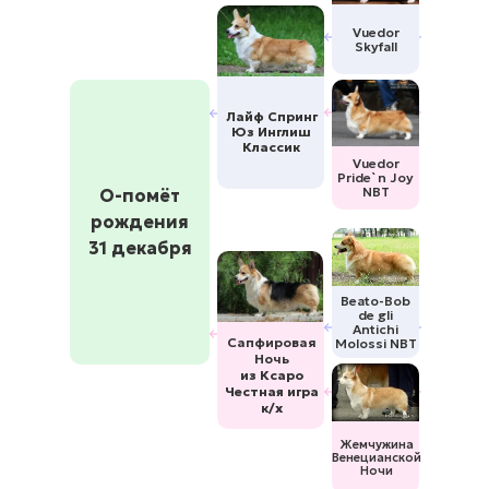
Vuedor
Skyfall
Лайф Спринг
Юз Инглиш
Классик
Vuedor
Pride`n Joy
NBT
О-помёт
рождения
31 декабря
Beato-Bob
de gli
Antichi
Сапфировая
Molossi NBT
Ночь
из Ксаро
Честная игра
к/х
Жемчужина
Венецианской
Ночи