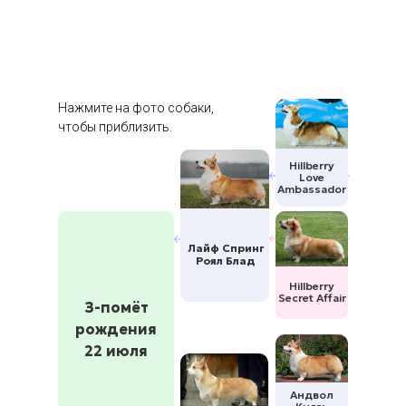
Нажмите на фото собаки,
чтобы приблизить.
Hillberry
Love
Ambassador
Лайф Спринг
Роял Блад
Hillberry
Secret Affair
З-помёт
рождения
22 июля
Андвол