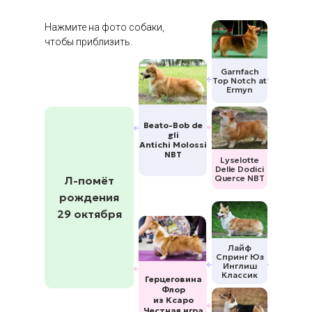
Нажмите на фото собаки,
чтобы приблизить.
Garnfach
Top Notch at
Ermyn
Beato-Bob de
gli
Antichi Molossi
NBT
Lyselotte
Delle Dodici
Querce NBT
Л-помёт
рождения
29 октября
Лайф
Спринг Юз
Инглиш
Классик
Герцеговина
Флор
из Ксаро
Честная игра