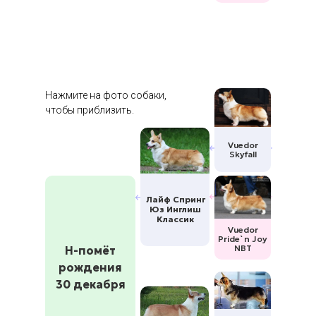
Нажмите на фото собаки,
чтобы приблизить.
Vuedor
Skyfall
Лайф Спринг
Юз Инглиш
Классик
Vuedor
Pride`n Joy
NBT
Н-помёт
рождения
30 декабря