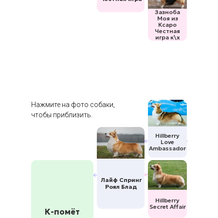
Зазноба
Моя из
Ксаро
Честная
игра к\х
Нажмите на фото собаки,
чтобы приблизить.
Hillberry
Love
Ambassador
Лайф Спринг
Роял Блад
Hillberry
Secret Affair
К-помёт