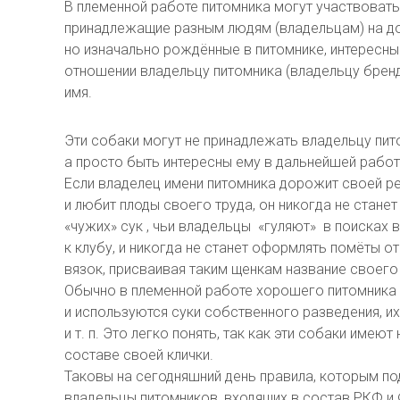
В племенной работе питомника могут участвовать
принадлежащие разным людям (владельцам) на д
но изначально рождённые в питомнике, интересн
отношении владельцу питомника (владельцу брен
имя.
Эти собаки могут не принадлежать владельцу пит
а просто быть интересны ему в дальнейшей работ
Если владелец имени питомника дорожит своей ре
и любит плоды своего труда, он никогда не станет
«чужих» сук , чьи владельцы «гуляют» в поисках 
к клубу, и никогда не станет оформлять помёты от
вязок, присваивая таким щенкам название своего
Обычно в племенной работе хорошего питомника 
и используются суки собственного разведения, их
и т. п. Это легко понять, так как эти собаки имею
составе своей клички.
Таковы на сегодняшний день правила, которым по
владельцы питомников, входящих в состав РКФ и