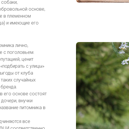
 собаки,
обровольной основе,
ые в племенном
да) и имеющие его
омника лично,
е с поголовьем.
путацией, ценит
 «подбирать с улицы»
выгоды от клуба
 таких случайных
 бренда.
в его основе состоят
 дочери, внучки
т название питомника в
дчиняются все
 ФЦИ соответственно