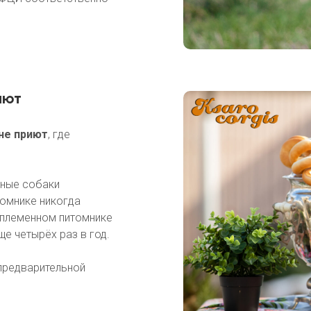
иют
не приют
, где
чные собаки
томнике никогда
 племенном питомнике
е четырёх раз в год.
предварительной