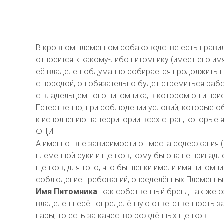
В кровном племенном собаководстве есть правил
относится к какому-либо питомнику (имеет его имя
её владелец обдуманно собирается продолжить 
с породой, он обязательно будет стремиться раб
с владельцем того питомника, в котором он и при
Естественно, при соблюдении условий, которые о
к исполнению на территории всех стран, которые 
ФЦИ.
А именно: вне зависимости от места содержания 
племенной суки и щенков, кому бы она не принад
щенков, для того, что бы щенки имели имя питомн
соблюдение требований, определённых Племенн
Имя Питомника
как собственный бренд так же оз
владелец несёт определённую ответственность з
пары, то есть за качество рождённых щенков.