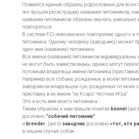
Появился единый образец родословных для всех п
же прошли регистрацию названия питомников, как
названия питомников обязаны звучать уникально 
повторяться.
В системе FCI невозможно повторение одного и т
питомника. Одному человеку (заводчику) может 
одно имя (название) питомника.
Все имена (названия) питомников индивидуальны, 
не могут быть заимствованы, однако могут перех
потомкам владельца имени питомника (приставки)
Например все собаки, рожденные в моём питомник
заводчиков-владельцев сук, рожденных от моих 
приставку в их имени "из Ксаро Честная Игра".
Это и есть имя моего питомника.
Таким образом, к нам пришли понятия
kennel
(англ
дословно
"собачий питомник"
и
breeder
(англ)
заводчик
дословно
«тот, кто 
в нашем случае собак.