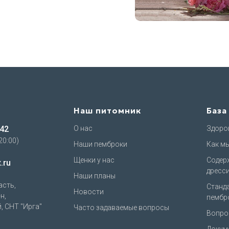
Наш питомник
База
-42
О нас
Здоров
20:00)
Наши пемброки
Как м
Щенки у нас
Содер
.ru
дресс
Наши планы
асть,
Станд
Новости
н,
пембр
, СНТ "Ирга"
Часто задаваемые вопросы
Вопрос