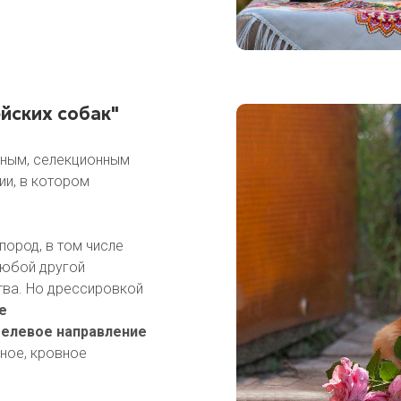
йских собак"
вным, селекционным
ии, в котором
пород, в том числе
 любой другой
тва. Но дрессировкой
е
елевое направление
ное, кровное