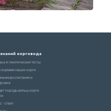
 знаний корговода
ье и генетические тесты
ы кормим наших корги
жание,воспитание и
ировка
арт породы вельш корги
ок
 - ответ