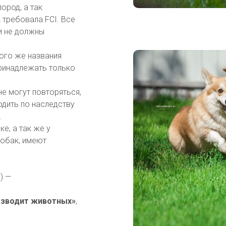
ород, а так
 требовала FCI. Все
и не должны
ого же названия
принадлежать только
не могут повторяться,
одить по наследству
.
е, а так же у
собак, имеют
) —
разводит животных»
,