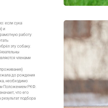
о: если сука
) и
грамотную работу
отать
обрёл эту собаку.
бязательны
являются членами
(проживания)
лежала до рождения
ика, необходимо
ым Положением РКФ.
начает, что его
а результат подбора