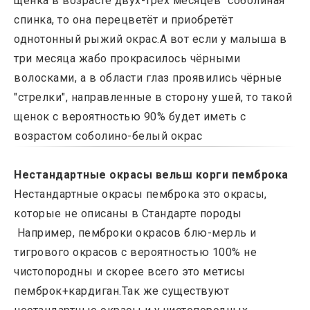
щенка в возрасте двух-трёх месяцев "соболиная"
спинка, то она перецветёт и приобретёт
однотонный рыжий окрас.А вот если у малыша в
три месяца жабо прокрасилось чёрными
волосками, а в области глаз проявились чёрные
"стрелки", направленные в сторону ушей, то такой
щенок с вероятностью 90% будет иметь с
возрастом соболино-белый окрас
Нестандартные окрасы вельш корги пемброка
Нестандартные окрасы пемброка это окрасы,
которые не описаны в Стандарте породы
Например, пемброки окрасов блю-мерль и
тигрового окрасов с вероятностью 100% не
чистопородны и скорее всего это метисы
пемброк+кардиган.Так же существуют