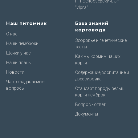
пгт Белоозёрский, СНТ
"Ирга"
Наш питомник
База знаний
корговода
О нас
Здоровье и генетические
Наши пемброки
тесты
Щенки у нас
Как мы кормим наших
Наши планы
корги
Новости
Содержание,воспитание и
дрессировка
Часто задаваемые
вопросы
Стандарт породы вельш
корги пемброк
Вопрос - ответ
Документы