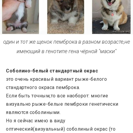
один и тот же щенок пемброка в разном возрасте,не
имеющий в генотипе гена чёрной "маски"
Соболино-белый стандартный окрас
это очень красивый вариант рыже-белого
стандартного окраса пемброка.
Если быть точным,то все наоборот: многие
визуально рыже-белые пемброки генетически
являются соболиными.
Но я сейчас имею в виду
оптический(визуальный) соболиный окрас (то