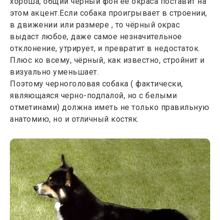
хороша, общий чёрный фон её окраса поставит на
стороны. Если они имеют
этом акцент.Если собака проигрывает в строении,
чёрный кант - щенок
в движении или размере , то чёрный окрас
черноголовый. Если
выдаст любое, даже самое незначительное
изнутри ухо щенка
отклонение, утрирует, и превратит в недостаток.
обычного, розового цвета,
Плюс ко всему, чёрный, как известно, стройнит и
то это корги просто
визуально уменьшает.
трехцветного окраса. Для
Поэтому черноголовая собака ( фактически,
того, чтобы в помёте
являющаяся черно-подпалой, но с белыми
появился черноголовый
отметинами) должна иметь не только правильную
щенок, предки такого
анатомию, но и отличный костяк.
окраса должны быть как
со стороны отца, так и со
стороны матери.