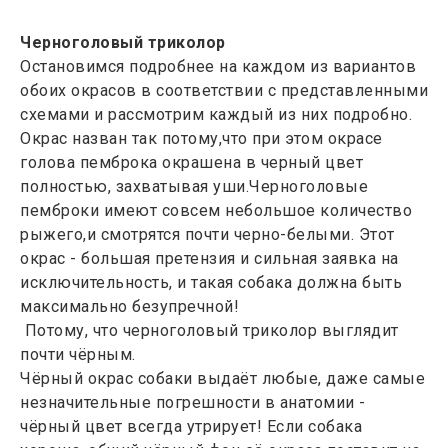
Черноголовый триколор
Остановимся подробнее на каждом из вариантов
обоих окрасов в соответствии с представленными
схемами и рассмотрим каждый из них подробно.
Окрас назван так потому,что при этом окрасе
голова пемброка окрашена в черный цвет
полностью, захватывая уши.Черноголовые
пемброки имеют совсем небольшое количество
рыжего,и смотрятся почти черно-белыми. Этот
щенок черноголовый
окрас - большая претензия и сильная заявка на
триколор
исключительность, и такая собака должна быть
максимально безупречной!
Чтобы убедиться в том,
Потому, что черноголовый триколор выглядит
что щенок точно
почти чёрным.
черноголовый триколор,
Чёрный окрас собаки выдаёт любые, даже самые
нужно посмотреть на его
незначительные погрешности в анатомии -
уши с внутренней
чёрный цвет всегда утрирует! Если собака