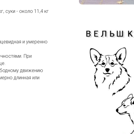
, суки - около 11,4 кг
йцевидная и умеренно
чностями. При
це.
ободному движению
мерно длинная или