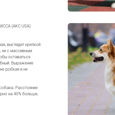
PWCCA (AKC USA)
ная, выглядит крепкой
, ни с массивным
чтобы оставаться
юбный. Выражение
не робкая и не
собака. Расстояние
ерно на 40% больше,