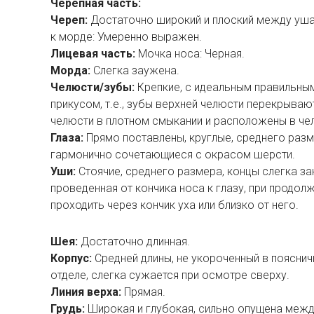
Черепная часть:
Череп:
Достаточно широкий и плоский между уша
к морде: Умеренно выражен.
Лицевая часть:
Мочка носа: Черная.
Морда:
Слегка заужена.
Челюсти/зубы:
Крепкие, с идеальным правильн
прикусом, т.е., зубы верхней челюсти перекрываю
челюсти в плотном смыкании и расположены в че
Глаза:
Прямо поставлены, круглые, среднего разме
гармонично сочетающиеся с окрасом шерсти.
Уши:
Стоячие, среднего размера, концы слегка за
проведенная от кончика носа к глазу, при продол
проходить через кончик уха или близко от него.
Шея:
Достаточно длинная.
Корпус:
Средней длины, не укороченный в поясни
отделе, слегка сужается при осмотре сверху.
Линия верха:
Прямая.
Грудь:
Широкая и глубокая, сильно опущена межд