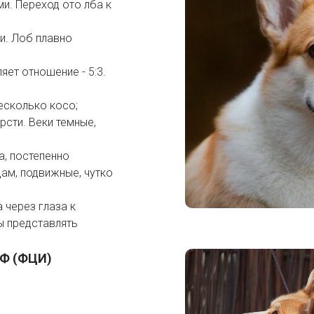
и. Переход ото лба к
и. Лоб плавно
яет отношение - 5:3.
есколько косо;
рсти. Веки темные,
а, постепенно
ам, подвижные, чутко
 через глаза к
ы представлять
КФ (ФЦИ)