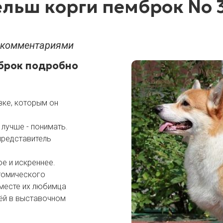
льш корги пемброк No 
и комментариями
брок подробно
вке, которым он
лучше - понимать.
представитель
ое и искреннее.
атомического
 месте их любимца
ьёй в выставочном