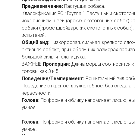
Предназначение:
Пастушья собака.
Классификация FCI: Группа 1 Пастушьи и скотогон
исключением швейцарских скотогонных собак) Се
собаки (кроме швейцарских скотогонных собак).
испытаний.
Общий вид:
Низкорослая, сильная, крепкого слож
активная собака, при небольших размерах произв
большой силы и тела, и духа.
ВАЖНЫЕ
Пропорции:
Длина морды соотносится к 
головы как 3 к 5.
Поведение/Темперамент:
Решительный вид раб
Поведение открытое, дружелюбное, без следа аг
нервозности.
Голова:
По форме и облику напоминает лисью, в
умное.
Голова:
По форме и облику напоминает лисью, в
умное.