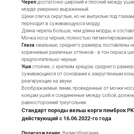
Череп
достаточно широкий и плоский между ушам
морде умеренно выраженный.
Щеки слегка округлые, но не выпуклые под глазам
переходит в суживающуюся морду.
Длина черепа больше, чем длина морды, и составл
Мочка носа черная, полностью пигментированная.
Глаза
овальные, среднего размера, поставлены н
коричневые различных оттенков - в тон окраса ше
предпочтительно черные.
Уши
стоячие, с крепким хрящом, среднего размер
суживающиеся от основания к закругленным конц
реагирующие на звуки.
Воображаемые линии, проведенные от мочки носа
концам ушей и соединенные между собой, должн
равносторонний треугольник.
Стандарт породы вельш корги пемброк Р
действующий с 16.06.2022-го года
Происхождение:
Великобритания.