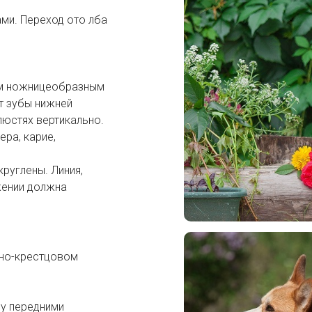
ми. Переход ото лба
ым ножницеобразным
т зубы нижней
люстях вертикально.
ра, карие,
круглены. Линия,
жении должна
чно-крестцовом
у передними