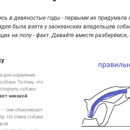
ись в девяностые годы - первыми их придумала
, идея была взята у заокеанских владельцев соба
щих на полу - факт. Давайте вместе разберёмся,
ку
и для кормления
собаки. Потому, что
испортить собаке
ает никакой
з — они обнюхивают
пр. Но спина собаки
вой.