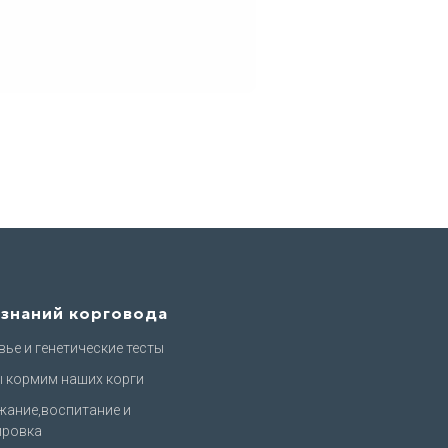
 знаний корговода
ье и генетические тесты
ы кормим наших корги
жание,воспитание и
ировка