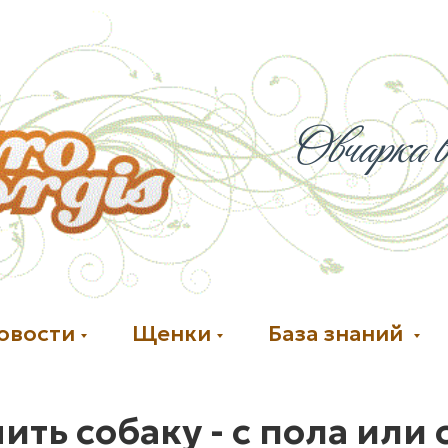
Овчарка в
овости
Щенки
База знаний
ть собаку - с пола или 