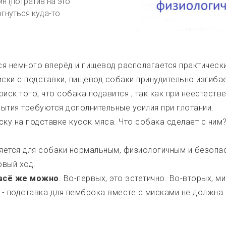
н (потратив на это
огнуться куда-то
ся немного вперёд и пищевод располагается практическ
ски с подставки, пищевод собаки принудительно изгибае
риск того, что собака подавится , так как при неестест
рытия требуются дополнительные усилия при глотании.
ку на подставке кусок мяса. Что собака сделает с ним?
ляется для собаки нормальным, физиологичным и безопа
овый ход.
 всё же можно
. Во-первых, это эстетично. Во-вторых, м
 - подставка для пемброка вместе с мисками не должна 