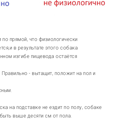
и по прямой, что физиологически
тся,и в результате этого собака
венном изгибе пищевода остаётся
 Правильно - вытащит, положит на пол и
сным.
иска на подставке не ездит по полу, собаке
быть выше десяти см от пола.