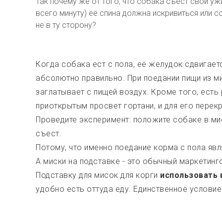
Так почему же от того, что собака съест свой ужи
всего минуту) её спина должна искривиться или с
не в ту сторону?
Когда собака ест с пола, её желудок сдвигает
абсолютно правильно. При поедании пищи из ми
заглатывает с пищей воздух. Кроме того, есть 
приоткрытым просвет гортани, и для его перек
Проведите эксперимент: положите собаке в мис
съест.
Потому, что именно поедание корма с пола яв
А миски на подставке - это обычный маркетинг
Подставку для мисок для корги
использовать
удобно есть оттуда еду. Единственное условие