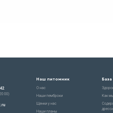
Наш питомник
База
-42
О нас
Здоров
20:00)
Наши пемброки
Как м
Щенки у нас
Содер
.ru
дресс
Наши планы