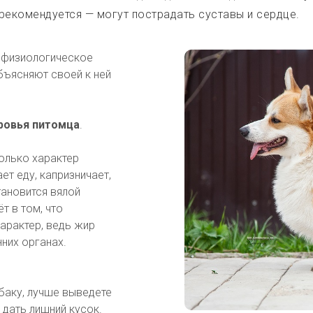
рекомендуется — могут пострадать суставы и сердце.
 физиологическое
бъясняют своей к ней
ровья питомца
.
только характер
т еду, капризничает,
тановится вялой
т в том, что
характер, ведь жир
нних органах.
баку, лучше выведете
 дать лишний кусок.