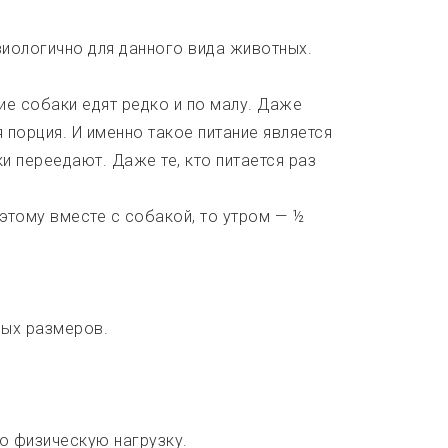
зиологично для данного вида животных.
ие собаки едят редко и по малу. Даже
 порция. И именно такое питание является
 переедают. Даже те, кто питается раз
этому вместе с собакой, то утром — ½
мых размеров.
ю физическую нагрузку.