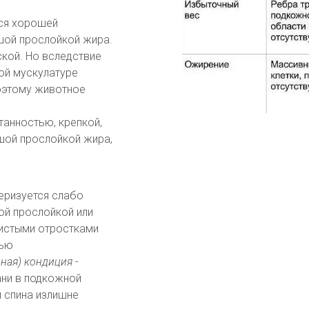
ся хорошей
шой прослойкой жира.
ской. Но вследствие
ой мускулатуре
оэтому животное
танностью, крепкой,
шой прослойкой жира,
еризуется слабо
ой прослойкой или
тистыми отростками
тью
ная) кондиция
-
ни в подкожной
м спина излишне