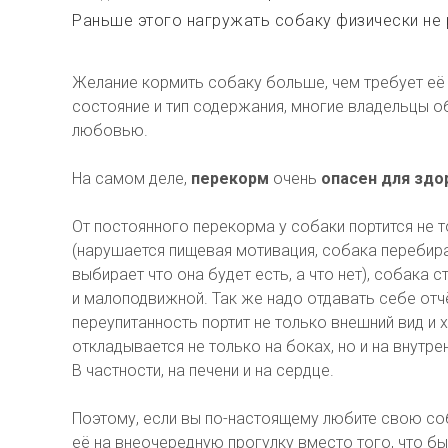
Раньше этого нагружать собаку физически не 
Желание кормить собаку больше, чем требует её
состояние и тип содержания, многие владельцы о
любовью.
На самом деле,
перекорм
очень
опасен для здо
От постоянного перекорма у собаки портится не 
(нарушается пищевая мотивация, собака перебирае
выбирает что она будет есть, а что нет), собака с
и малоподвижной. Так же надо отдавать себе отчё
переупитанность портит не только внешний вид и 
откладывается не только на боках, но и на внутре
В частности, на печени и на сердце.
Поэтому, если вы по-настоящему любите свою со
её на внеочередную прогулку вместо того, что бы