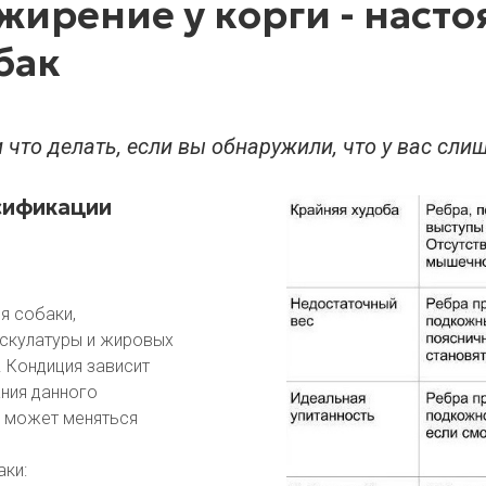
жирение у корги - наст
бак
и что делать, если вы обнаружили, что у вас сли
ссификации
я собаки,
ускулатуры и жировых
 Кондиция зависит
ания данного
и может меняться
аки: