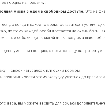
е её порцию на половину.
полная миска с едой в свободном доступе
. Это не фи
ься до конца и какое то время оставаться пустым. Дик
таю, поэтому каждой особи достается не очень большая
омашние собаки едят каждый день, все домашние собаки
 день уменьшив порцию, а если ваша душа протестует 
аку — сырой натуралкой, или сухим кормом.
бы позволить растянутому желудку ужаться до приемле
ого веса, вы можете вводить для собаки дополнительну