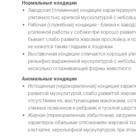
Нормальные кондиции
Заводская (племенная) кондиция
характеризует
упитанностью, крепкой мускулатурой с неболь
Рабочая (служебная) кондиция
- близка к завод
усиленной работы у собаки при хорошо развит
бывает слабо развита жировая прослойка, и п
не кажется таким гладким и лощеным.
Выставочная кондиция
отличается хорошей упи
рельефно выраженной мускулатурой с неболь
несколько сглаживающей формы животного.
Аномальные кондиции
Истощенная (недокормленная) кондиция
характ
развитой мускулатурой, слабо развитой жиров
отсутствием ее, выступающими маклоками, ос
спинных позвонков и ребрами, и тусклой шерс
Жирная (перекормленная, избыточная, загружен
характерна обильным отложением жировой тка
клетчатке, нерельефной мускулатурой, при это