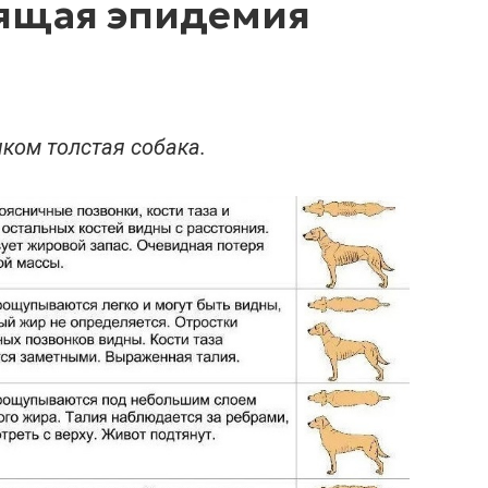
оящая эпидемия
шком толстая собака.