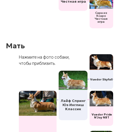
Честная игра
Сара из
Ксаро
Честная
игра
Мать
Нажмите на фото собаки,
чтобы приблизить.
Vuedor Skyfall
Лайф Спринг
Юз Инглиш
Классик
Vuedor Pride
N'Joy NBT