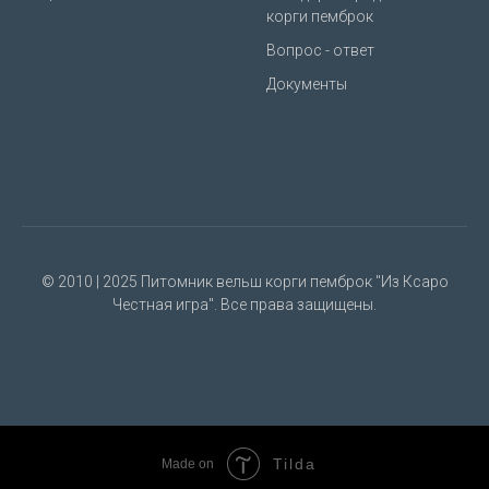
корги пемброк
Вопрос - ответ
Документы
© 2010 | 2025 Питомник вельш корги пемброк "Из Ксаро
Честная игра". Все права защищены.
Tilda
Made on