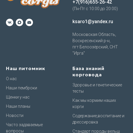
+7(916)655-26-42
(Пн-Пт с 10:00 до 20:00)
ksaro1@yandex.ru
Московская Область,
Воскресенский р-н,
пгт Белоозёрский, СНТ
"Ирга"
Наш питомник
База знаний
корговода
О нас
Здоровье и генетические
Наши пемброки
тесты
Щенки у нас
Как мы кормим наших
Наши планы
корги
Новости
Содержание,воспитание и
дрессировка
Часто задаваемые
вопросы
Стандарт породы вельш