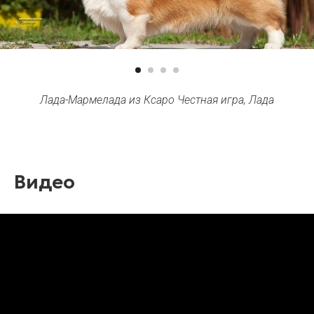
Лада-Мармелада из Ксаро Честная игра, Лада
Видео