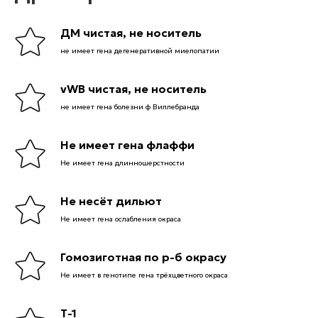
ДМ чистая, не носитель
не имеет гена дегенеративной миелопатии
vWB чистая, не носитель
не имеет гена болезни ф Виллебранда
Не имеет гена флаффи
Не имеет гена длинношерстности
Не несёт дильют
Не имеет гена ослабления окраса
Гомозиготная по р-б окрасу
Не имеет в генотипе гена трёхцветного окраса
Т-1