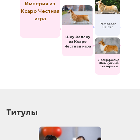
Империя из
Ксаро Честная
игра
Pemcader
Balder
Шоу-Хеллоу
из Ксаро
Честная игра
Логерфольд
Жемчужина
Екатерины
Титулы