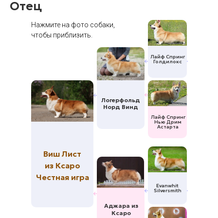
Отец
Нажмите на фото собаки,
чтобы приблизить.
Лайф Спринг
Голдилокс
Логерфольд
Норд Винд
Лайф Спринг
Нью Дрим
Астарта
Виш Лист
из Ксаро
Честная игра
Evanwhit
Silversmith
Аджара из
Ксаро