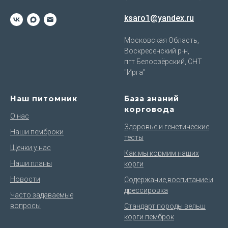
ksaro1@yandex.ru
Московская Область,
Воскресенский р-н,
пгт Белоозёрский, СНТ
"Ирга"
Наш питомник
База знаний
корговода
О нас
Здоровье и генетические
Наши пемброки
тесты
Щенки у нас
Как мы кормим наших
Наши планы
корги
Новости
Содержание,воспитание и
дрессировка
Часто задаваемые
вопросы
Стандарт породы вельш
корги пемброк