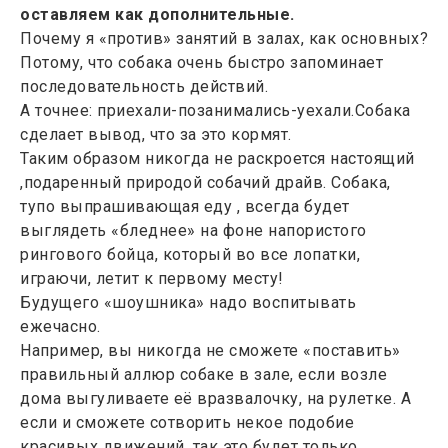
оставляем как дополнительные.
Почему я «против» занятий в залах, как основных?
Потому, что собака очень быстро запоминает
последовательность действий.
А точнее: приехали-позанимались-уехали.Собака
сделает вывод, что за это кормят.
Таким образом никогда не раскроется настоящий
,подаренный природой собачий драйв. Собака,
тупо выпрашивающая еду , всегда будет
выглядеть «бледнее» на фоне напористого
рингового бойца, который во все лопатки,
играючи, летит к первому месту!
Будущего «шоушника» надо воспитывать
ежечасно.
Например, вы никогда не сможете «поставить»
правильный аллюр собаке в зале, если возле
дома выгуливаете её вразвалочку, на рулетке. А
если и сможете сотворить некое подобие
красивых движений, так это будет только