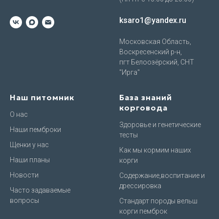
ksaro1@yandex.ru
Московская Область,
Воскресенский р-н,
пгт Белоозёрский, СНТ
"Ирга"
Наш питомник
База знаний
корговода
О нас
Здоровье и генетические
Наши пемброки
тесты
Щенки у нас
Как мы кормим наших
Наши планы
корги
Новости
Содержание,воспитание и
дрессировка
Часто задаваемые
вопросы
Стандарт породы вельш
корги пемброк