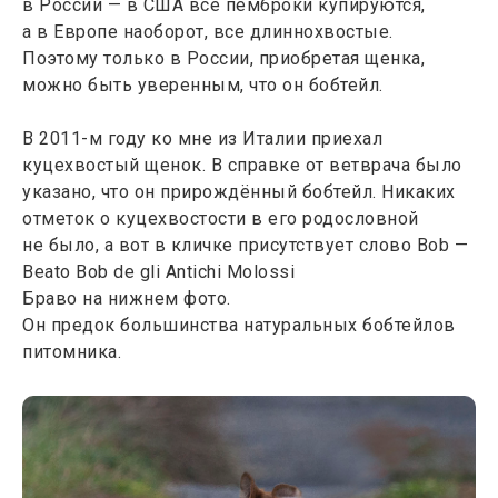
в России — в США все пемброки купируются,
а в Европе наоборот, все длиннохвостые.
Поэтому только в России, приобретая щенка,
можно быть уверенным, что он бобтейл.
В 2011-м году ко мне из Италии приехал
куцехвостый щенок. В справке от ветврача было
указано, что он прирождённый бобтейл. Никаких
отметок о куцехвостости в его родословной
не было, а вот в кличке присутствует слово Bob —
Beato Bob de gli Antichi Molossi
Браво на нижнем фото.
Он предок большинства натуральных бобтейлов
питомника.