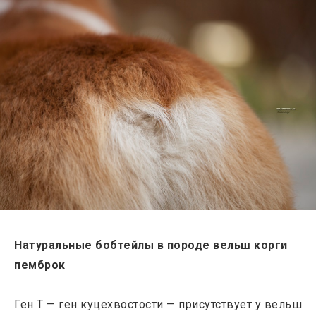
Натуральные бобтейлы в породе вельш корги
пемброк
Ген Т — ген куцехвостости — присутствует у вельш