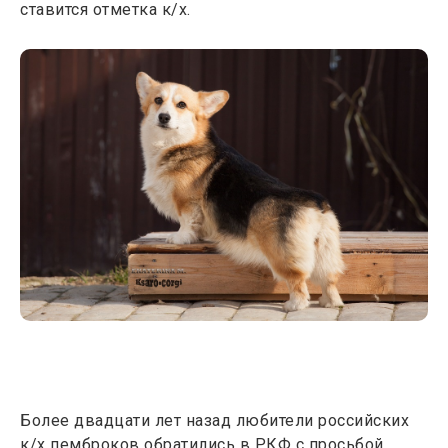
ставится отметка к/х.
Более двадцати лет назад любители российских
к/х пемброков обратились в РКФ с просьбой