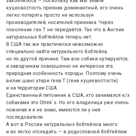
закончилось — поскольку как мы знаем
куцехвостость признак доминантный, его очень
легко потерять просто не используя
производителей, носителей признака. Через
поколение ген Т не передаётся. Так что в Англии
натуральных бобтейлов теперь нет.
В США так же практически невозможно
специально найти натурального бобтейла,
но по другой причине. Там все собаки купируются,
и заводчикам совершенно не интересна эта
природная особенность породы. Поэтому очень
велик шанс утери гена Т (гена куцехвостости)
и на территории США.
Единственный питомник в США, кто занимался к/х
собаками это Otrek`s. Но его владелица уже очень
пожилая и я не знаю, имеются ли у неё
последователи.
А вот в России натуральных бобтейлов много
и их легко отследить — в родословной бобтейлам