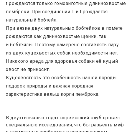
t рождаются только гомозиготные длиннохвостые
пемброки. При соединении Т и t рождается
натуральный бобтейл.
При вязке двух натуральных бобтейлов в помёте
рождаются как длиннохвостые щенки, так
и бобтейлы. Поэтому намерено составлять пару
из двух куцехвостых собак необходимости нет.
Никакого вреда для здоровья собаки её куцый
хвост не приносит.
Куцехвостость это особенность нашей породы,
подарок природы и важная породная
характеристика вельш корги пемброка.
В двухтысячных годах норвежский клуб провел
специальные исследования, что бы развеять миф
о возможных проблемах с позвоночником