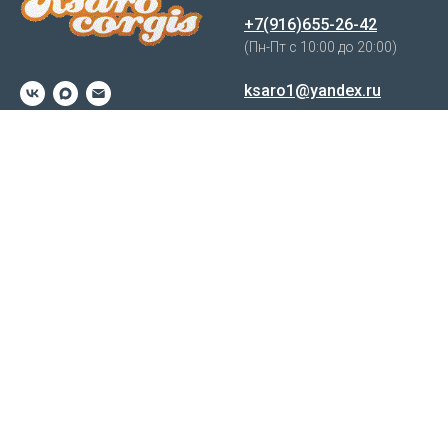
+7(916)655-26-42
(Пн-Пт с 10:00 до 20:00)
ksaro1@yandex.ru
Московская Область,
Воскресенский р-н,
пгт Белоозёрский, СНТ
"Ирга"
Наш питомник
База знаний
корговода
О нас
Здоровье и генетические
Наши пемброки
тесты
Щенки у нас
Как мы кормим наших
Наши планы
корги
Новости
Содержание,воспитание и
дрессировка
Часто задаваемые